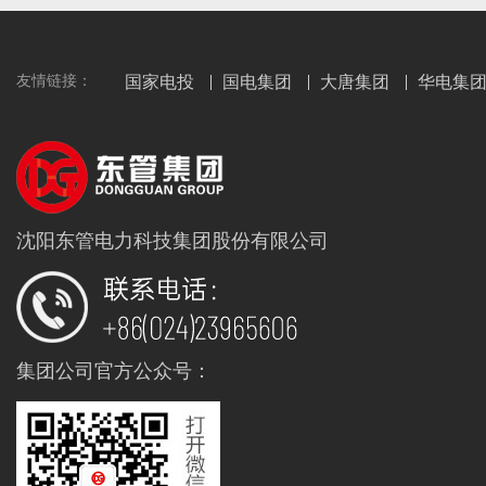
友情链接：
国家电投
国电集团
大唐集团
华电集
沈阳东管电力科技集团股份有限公司
集团公司官方公众号：