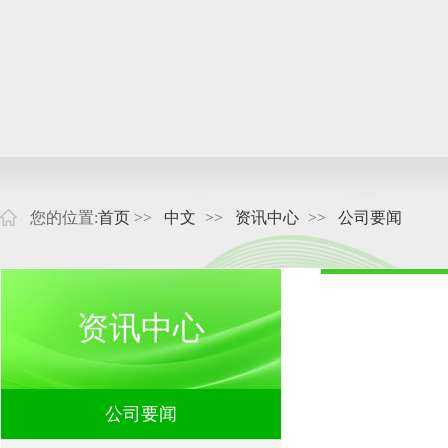
您的位置:
首页
>>
中文
>>
资讯中心
>>
公司要闻
资讯中心
公司要闻