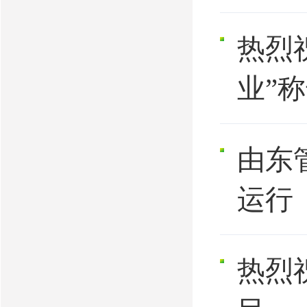
热烈
业”
由东
运行
热烈