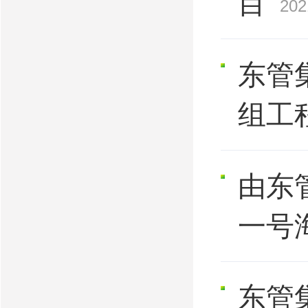
目
20
东管
组工
由东
一号
东管